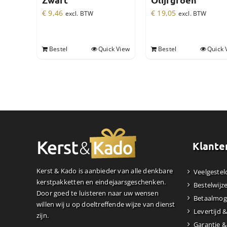
Zwart
Olijfgroen
€
9,46
€
19,05
excl. BTW
excl. BTW
Bestel
Quick View
Bestel
Quick 
Klante
Kerst & Kado is aanbieder van alle denkbare
Veelgestel
kerstpakketten en eindejaarsgeschenken.
Bestelwijz
Door goed te luisteren naar uw wensen
Betaalmog
willen wij u op doeltreffende wijze van dienst
Levertijd 
zijn.
Garantie &