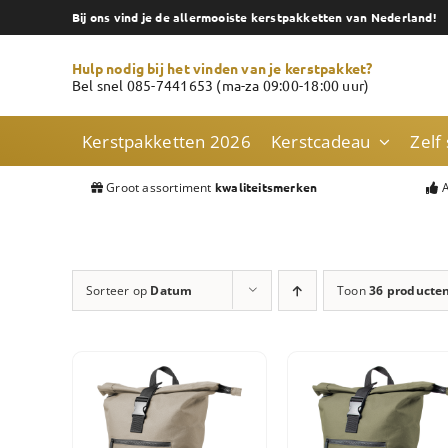
Skip
Bij ons vind je de allermooiste kerstpakketten van Nederland!
to
content
Hulp nodig bij het vinden van je kerstpakket?
Bel snel 085-7441653 (ma-za 09:00-18:00 uur)
Kerstpakketten 2026
Kerstcadeau
Zelf
Groot assortiment
A
kwaliteitsmerken
Sorteer op
Datum
Toon
36 producte