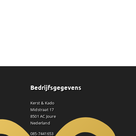
Bedrijfsgegevens
Kerst & Kado
Midstraat 17
8501 AC Joure
Nederland
085-7441653