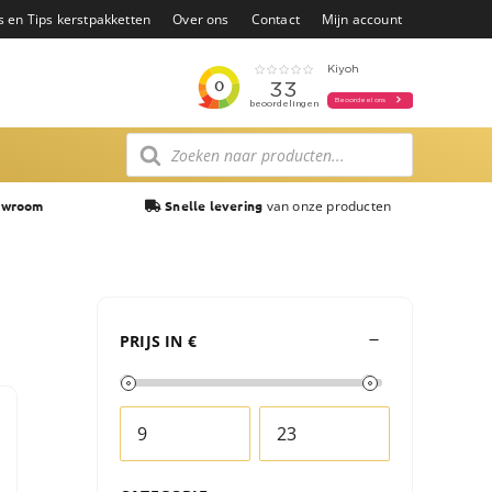
s en Tips kerstpakketten
Over ons
Contact
Mijn account
Producten
zoeken
van onze producten
owroom
Snelle levering
PRIJS IN €