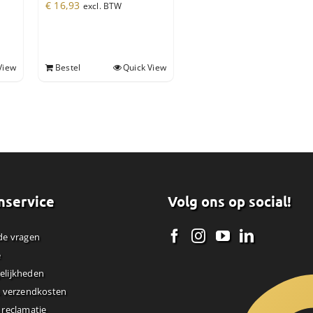
€
16,93
excl. BTW
View
Bestel
Quick View
nservice
Volg ons op social!
de vragen
e
elijkheden
& verzendkosten
 reclamatie