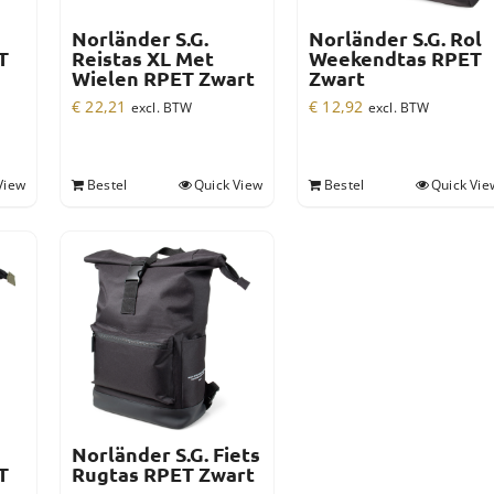
Norländer S.G.
Norländer S.G. Rol
T
Reistas XL Met
Weekendtas RPET
Wielen RPET Zwart
Zwart
€
22,21
€
12,92
excl. BTW
excl. BTW
View
Bestel
Quick View
Bestel
Quick Vie
Norländer S.G. Fiets
T
Rugtas RPET Zwart