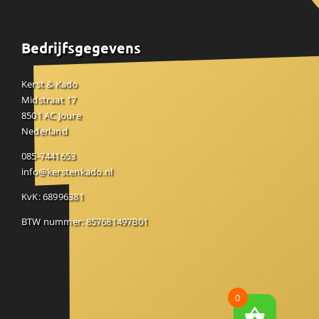
Bedrijfsgegevens
Kerst & Kado
Midstraat 17
8501 AC Joure
Nederland
085-7441653
info@kerstenkado.nl
KvK: 68996381
BTW nummer: 857681497B01
0