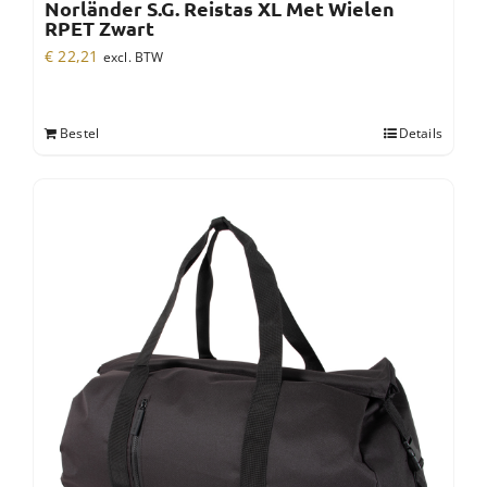
Norländer S.G. Reistas XL Met Wielen
RPET Zwart
€
22,21
excl. BTW
Bestel
Details