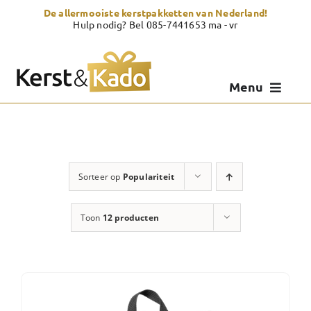
Skip
De allermooiste kerstpakketten van Nederland!
to
Hulp nodig? Bel 085-7441653 ma - vr
content
Menu
Kerstpakketten
Kerstcadeau
Sorteer op
Populariteit
Zelf samenstellen
Toon
12 producten
Showroom
Over Kerst & Kado