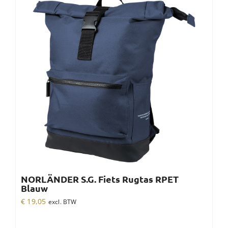
NORLÄNDER S.G. Fiets Rugtas RPET
Blauw
€
19,05
excl. BTW