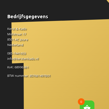
Bedrijfsgegevens
Kerst & Kado
Midstraat 17
8501 AC Joure
Nederland
085-7441653
info@kerstenkado.nl
KvK: 68996381
BTW nummer: 857681497B01
0