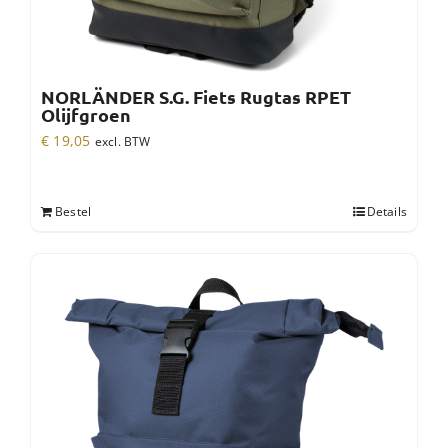
NORLÄNDER S.G. Fiets Rugtas RPET
Olijfgroen
€
19,05
excl. BTW
Bestel
Details