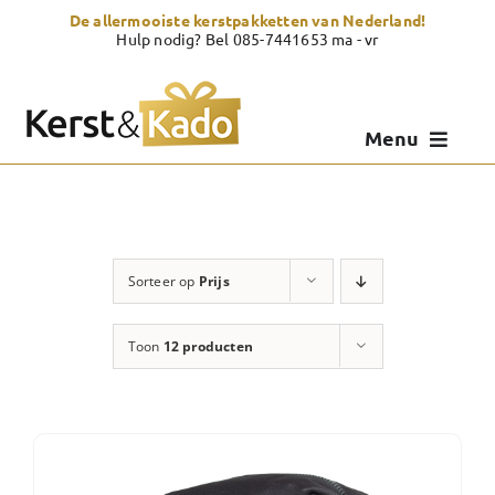
Skip
De allermooiste kerstpakketten van Nederland!
to
Hulp nodig? Bel 085-7441653 ma - vr
content
Menu
Kerstpakketten
Kerstcadeau
Sorteer op
Prijs
Zelf samenstellen
Toon
12 producten
Showroom
Over Kerst & Kado