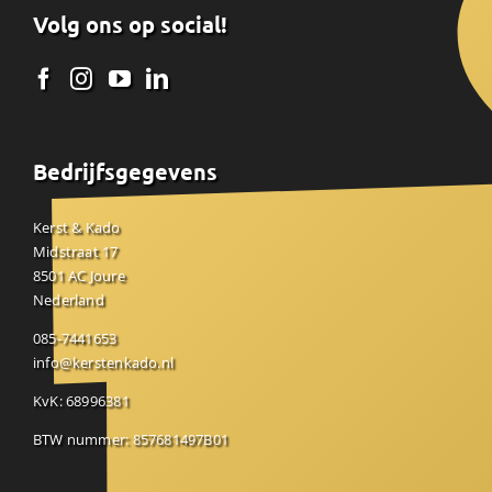
Volg ons op social!
Bedrijfsgegevens
Kerst & Kado
Midstraat 17
8501 AC Joure
Nederland
085-7441653
info@kerstenkado.nl
KvK: 68996381
BTW nummer: 857681497B01