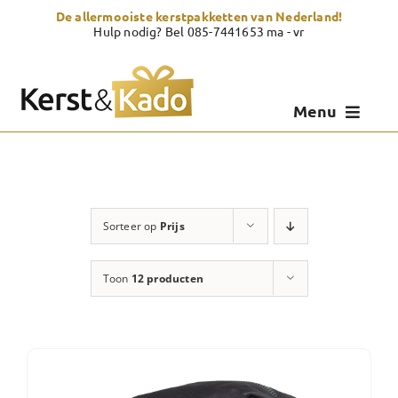
Skip
De allermooiste kerstpakketten van Nederland!
to
Hulp nodig? Bel 085-7441653 ma - vr
content
Menu
Kerstpakketten
Kerstcadeau
Sorteer op
Prijs
Zelf samenstellen
Toon
12 producten
Showroom
Over Kerst & Kado