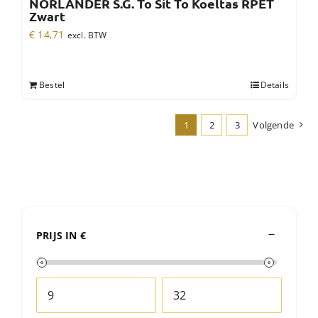
NORLÄNDER S.G. To Sit To Koeltas RPET
Zwart
€
14,71
excl. BTW
Bestel
Details
1
2
3
Volgende
PRIJS IN €