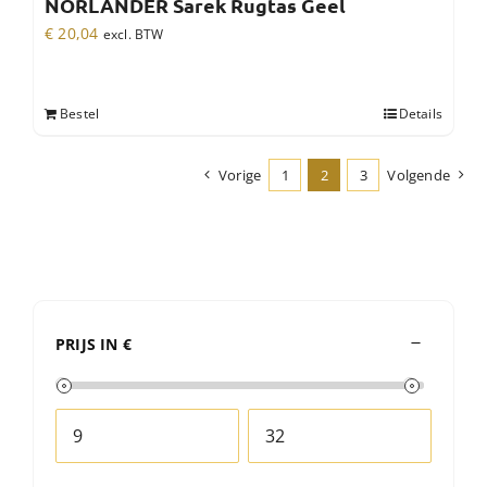
NORLÄNDER Sarek Rugtas Geel
€
20,04
excl. BTW
Bestel
Details
Vorige
1
2
3
Volgende
PRIJS IN €