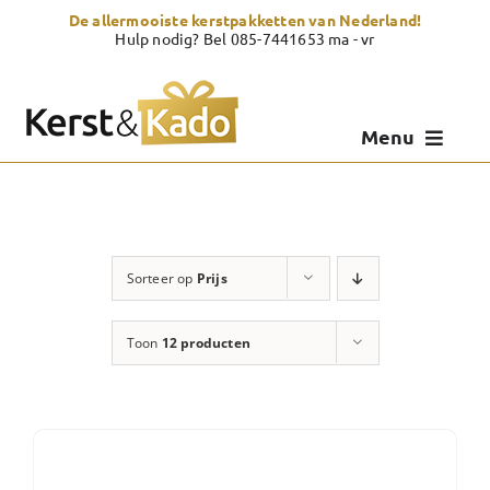
Skip
De allermooiste kerstpakketten van Nederland!
to
Hulp nodig? Bel 085-7441653 ma - vr
content
Menu
Kerstpakketten
Kerstcadeau
Sorteer op
Prijs
Zelf samenstellen
Toon
12 producten
Showroom
Over Kerst & Kado