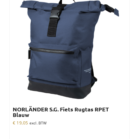
NORLÄNDER S.G. Fiets Rugtas RPET
Blauw
€
19,05
excl. BTW