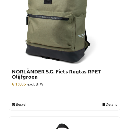
NORLÄNDER S.G. Fiets Rugtas RPET
Olijfgroen
€
19,05
excl. BTW
Bestel
Details