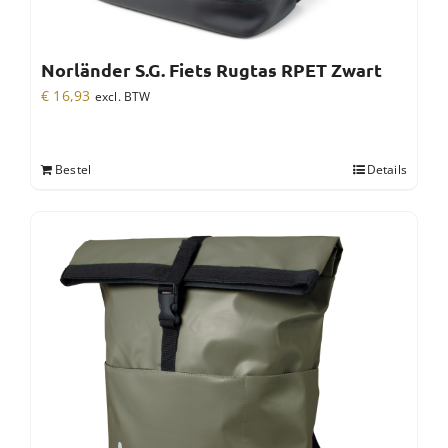
Norländer S.G. Fiets Rugtas RPET Zwart
€
16,93
excl. BTW
Bestel
Details