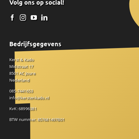
Volg ons op social!
Bedrijfsgegevens
Kerst & Kado
Midstraat 17
8501 AC Joure
Nederland
085-7441653
info@kerstenkado.nl
KvK: 68996381
BTW nummer: 857681497B01