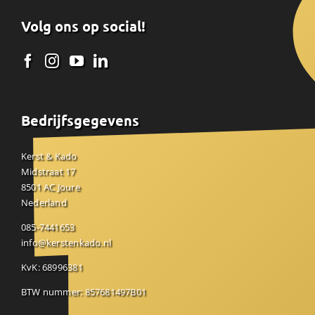
Volg ons op social!
Bedrijfsgegevens
Kerst & Kado
Midstraat 17
8501 AC Joure
Nederland
085-7441653
info@kerstenkado.nl
KvK: 68996381
BTW nummer: 857681497B01