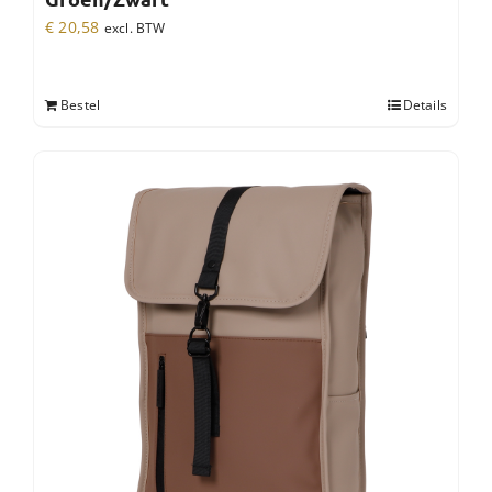
€
20,58
excl. BTW
Bestel
Details