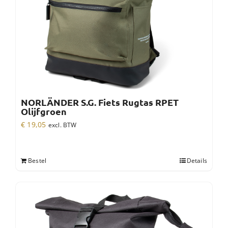
NORLÄNDER S.G. Fiets Rugtas RPET
Olijfgroen
€
19,05
excl. BTW
Bestel
Details