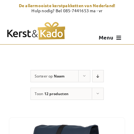
Skip
De allermooiste kerstpakketten van Nederland!
to
Hulp nodig? Bel 085-7441653 ma - vr
content
Menu
Kerstpakketten
Kerstcadeau
Sorteer op
Naam
Zelf samenstellen
Toon
12 producten
Showroom
Over Kerst & Kado