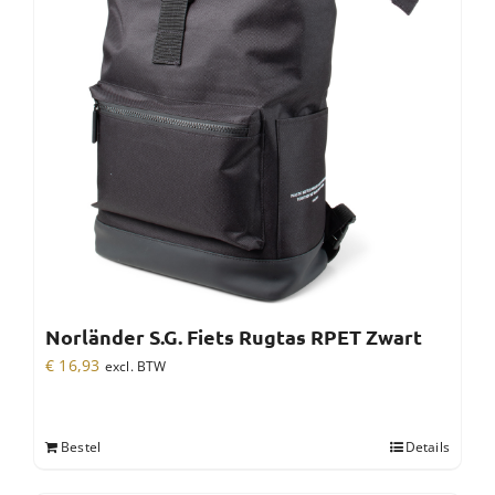
Norländer S.G. Fiets Rugtas RPET Zwart
€
16,93
excl. BTW
Bestel
Details