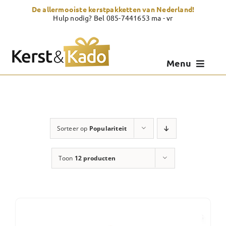
Skip
De allermooiste kerstpakketten van Nederland!
to
Hulp nodig? Bel 085-7441653 ma - vr
content
Menu
Kerstpakketten
Kerstcadeau
Sorteer op
Populariteit
Zelf samenstellen
Toon
12 producten
Showroom
Over Kerst & Kado