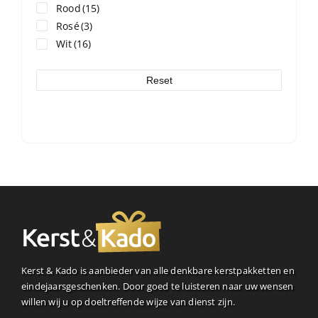
Rood
(15)
Rosé
(3)
Wit
(16)
Reset
Kerst & Kado is aanbieder van alle denkbare kerstpakketten en
eindejaarsgeschenken. Door goed te luisteren naar uw wensen
willen wij u op doeltreffende wijze van dienst zijn.