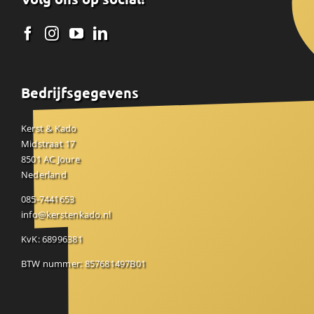
Bedrijfsgegevens
Kerst & Kado
Midstraat 17
8501 AC Joure
Nederland
085-7441653
info@kerstenkado.nl
KvK: 68996381
BTW nummer: 857681497B01