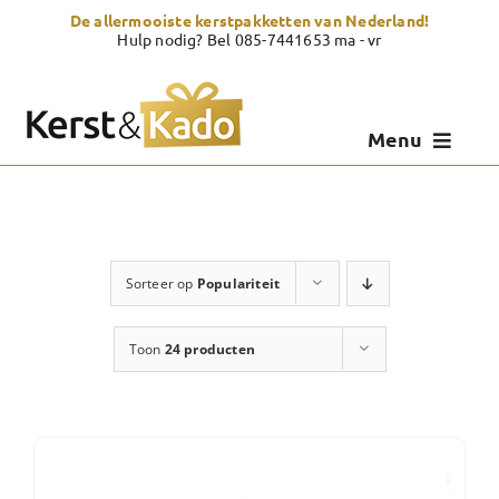
Skip
De allermooiste kerstpakketten van Nederland!
to
Hulp nodig? Bel 085-7441653 ma - vr
content
Menu
Kerstpakketten
Kerstcadeau
Sorteer op
Populariteit
Zelf samenstellen
Toon
24 producten
Showroom
Over Kerst & Kado