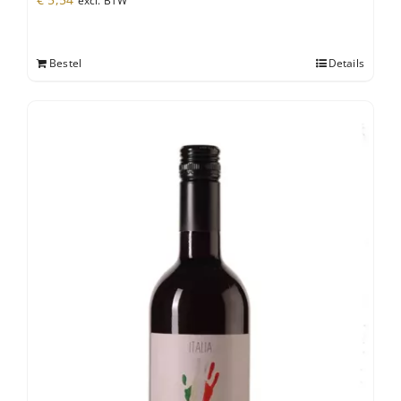
excl. BTW
Bestel
Details