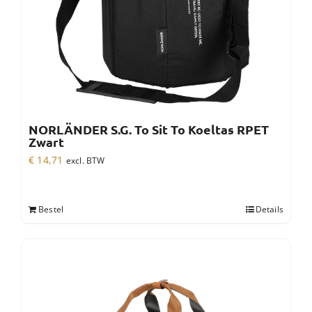
NORLÄNDER S.G. To Sit To Koeltas RPET
Zwart
€
14,71
excl. BTW
Bestel
Details