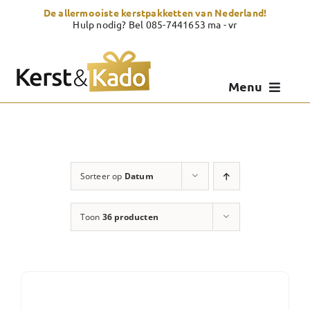
Skip
De allermooiste kerstpakketten van Nederland!
to
Hulp nodig? Bel 085-7441653 ma - vr
content
Menu
Kerstpakketten
Kerstcadeau
Sorteer op
Datum
Zelf samenstellen
Toon
36 producten
Showroom
Over Kerst & Kado